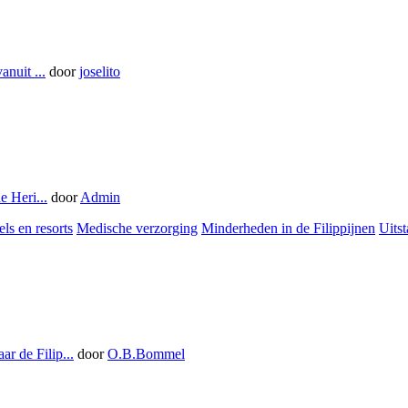
anuit ...
door
joselito
e Heri...
door
Admin
ls en resorts
Medische verzorging
Minderheden in de Filippijnen
Uitst
r de Filip...
door
O.B.Bommel