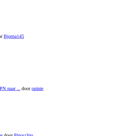
or
Bjorna145
PN naar ...
door
opinie
as
door
Pinocchio