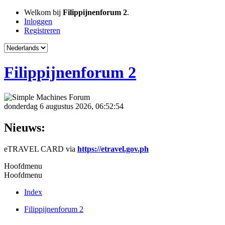
Welkom bij
Filippijnenforum 2
.
Inloggen
Registreren
Filippijnenforum 2
donderdag 6 augustus 2026, 06:52:54
Nieuws:
eTRAVEL CARD via
https://etravel.gov.ph
Hoofdmenu
Hoofdmenu
Index
Filippijnenforum 2