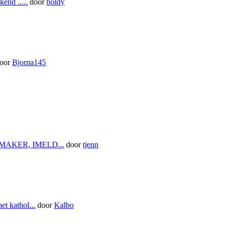
end .....
door
boldy
oor
Bjorna145
MAKER, IMELD...
door
tjenn
et kathol...
door
Kalbo