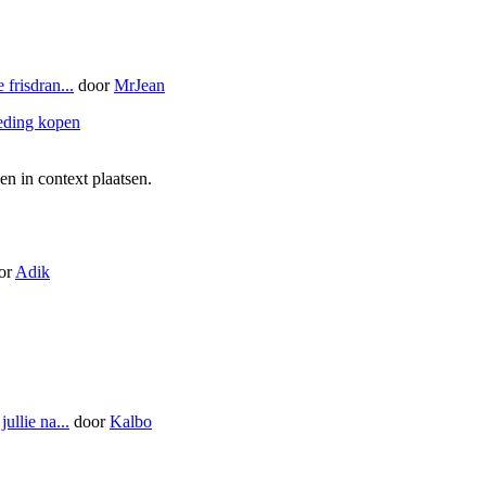
 frisdran...
door
MrJean
eding kopen
n in context plaatsen.
or
Adik
ullie na...
door
Kalbo