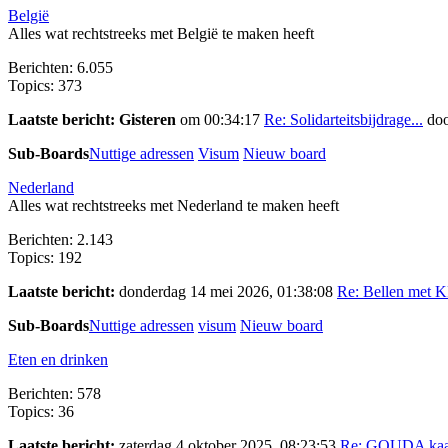
België
Alles wat rechtstreeks met België te maken heeft
Berichten: 6.055
Topics: 373
Laatste bericht:
Gisteren
om 00:34:17
Re: Solidarteitsbijdrage...
do
Sub-Boards
Nuttige adressen
Visum
Nieuw board
Nederland
Alles wat rechtstreeks met Nederland te maken heeft
Berichten: 2.143
Topics: 192
Laatste bericht:
donderdag 14 mei 2026, 01:38:08
Re: Bellen met K
Sub-Boards
Nuttige adressen
visum
Nieuw board
Eten en drinken
Berichten: 578
Topics: 36
Laatste bericht:
zaterdag 4 oktober 2025, 08:23:53
Re: GOUDA ka