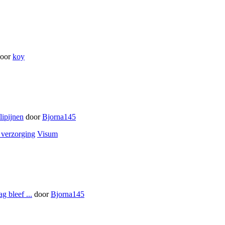
oor
koy
lipijnen
door
Bjorna145
verzorging
Visum
g bleef ...
door
Bjorna145