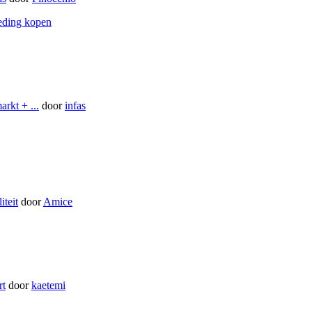
oeding kopen
arkt + ...
door
infas
iteit
door
Amice
rt
door
kaetemi