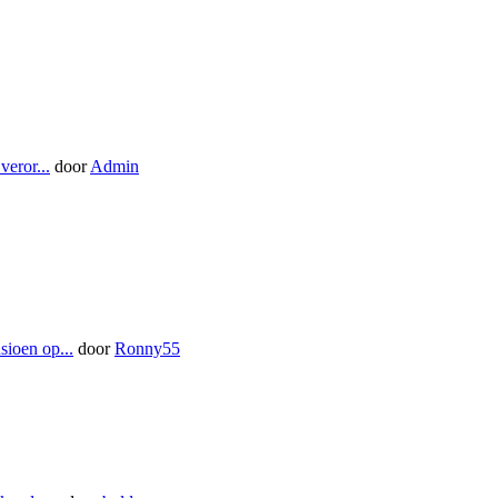
eror...
door
Admin
sioen op...
door
Ronny55